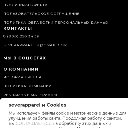
ПУБЛИЧНАЯ ОФЕРТА
ПОЛЬЗОВАТЕЛЬСКОЕ СОГЛАШЕНИЕ
ПОЛИТИКА ОБРАБОТКИ ПЕРСОНАЛЬНЫХ ДАННЫХ
КОНТАКТЫ
8 (800) 250 34 39
SEVERAPPAREL51@GMAIL.COM
МЫ В СОЦСЕТЯХ
О КОМПАНИИ
ИСТОРИЯ БРЕНДА
ПОЛИТИКА КОМПАНИИ
РЕКЛАМНЫЕ МАТЕРИАЛЫ
ПРОГРАММА ЛОЯЛЬНОСТИ
severapparel и Cookies
Мы используем файлы cookie и метрические данные для
улучшения работы сайта. Продолжая работу с сайтом,
Вы
СОГЛАШАЕТЕСЬ
на обработку этих данных и