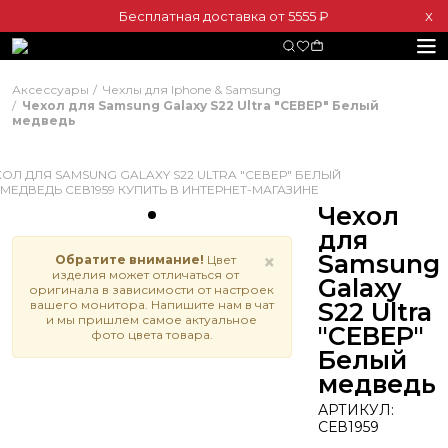
Бесплатная доставка от 5555 ₽
Х
Аксессуары
Чехлы для Iphone & Samsung
Чехол для Samsung Galaxy S22 Ultra "СЕВЕР" Белый
медведь
Чехол
для
Samsung
×
Обратите внимание!
Цвет
изделия может отличаться от
Galaxy
оригинала в зависимости от настроек
вашего монитора. Напишите нам в чат
S22 Ultra
и мы пришлем самое актуальное
"СЕВЕР"
фото цвета товара.
Белый
медведь
АРТИКУЛ:
СЕВ1959