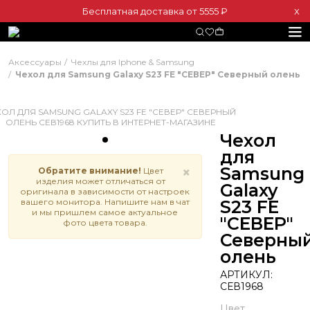
Бесплатная доставка от 5555 ₽
Х
Аксессуары
Чехлы для Iphone & Samsung
Чехол для Samsung Galaxy S23 FE "СЕВЕР" Северный олень
Чехол
для
Samsung
×
Обратите внимание!
Цвет
изделия может отличаться от
Galaxy
оригинала в зависимости от настроек
вашего монитора. Напишите нам в чат
S23 FE
и мы пришлем самое актуальное
"СЕВЕР"
фото цвета товара.
Северны
олень
АРТИКУЛ:
СЕВ1968
Цвет