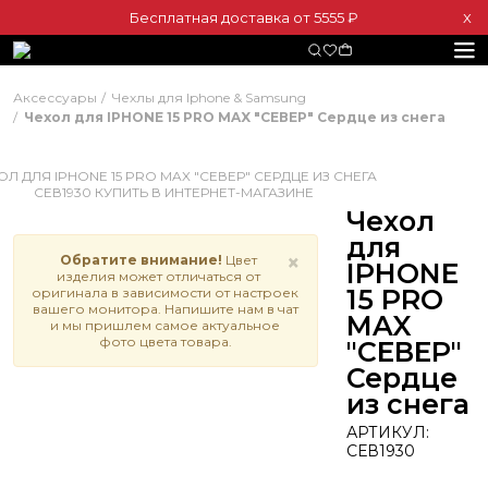
Бесплатная доставка от 5555 ₽
Х
Аксессуары
Чехлы для Iphone & Samsung
Чехол для IPHONE 15 PRO MAX "СЕВЕР" Сердце из снега
Чехол
для
×
Обратите внимание!
Цвет
IPHONE
изделия может отличаться от
15 PRO
оригинала в зависимости от настроек
вашего монитора. Напишите нам в чат
MAX
и мы пришлем самое актуальное
фото цвета товара.
"СЕВЕР"
Сердце
из снега
АРТИКУЛ:
СЕВ1930