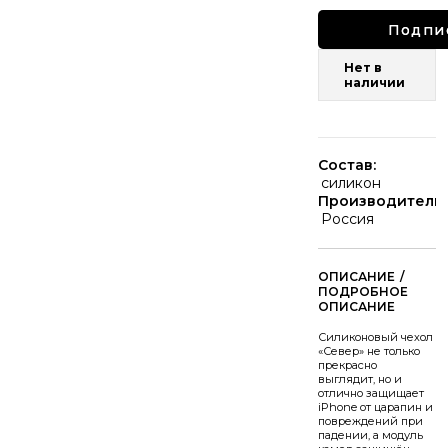
Подпи
Нет в
наличии
Состав:
силикон
Производитель:
Россия
/
Силиконовый чехол
«Север» не только
прекрасно
выглядит, но и
отлично защищает
iPhone от царапин и
повреждений при
падении, а модуль