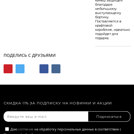
камер защищён
благодаря
небольшому
выступающему
бортику.
Поставляется в
крафтовой
коробочке, идеально
подойдет для
подарка.
ПОДЕЛИСЬ С ДРУЗЬЯМИ
СКИДКА 11% ЗА ПОДПИСКУ НА НОВИНКИ И АКЦИИ
Подписаться
Даю
на обработку персональных данных в соответствии с
согласие