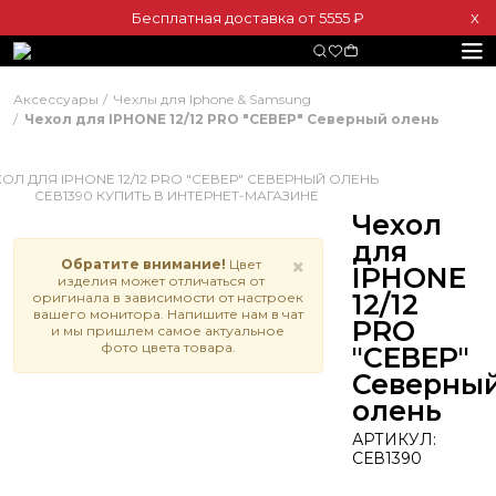
Бесплатная доставка от 5555 ₽
Х
Аксессуары
Чехлы для Iphone & Samsung
Чехол для IPHONE 12/12 PRO "СЕВЕР" Северный олень
Чехол
для
×
Обратите внимание!
Цвет
IPHONE
изделия может отличаться от
12/12
оригинала в зависимости от настроек
вашего монитора. Напишите нам в чат
PRO
и мы пришлем самое актуальное
фото цвета товара.
"СЕВЕР"
Северны
олень
АРТИКУЛ:
СЕВ1390