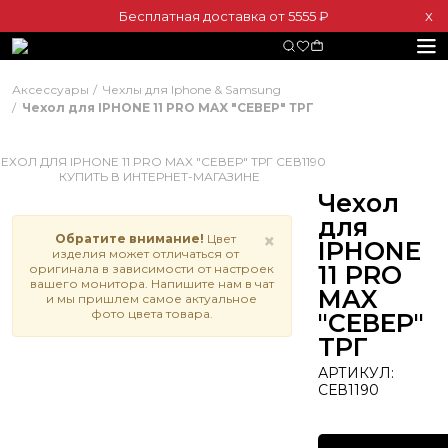
Бесплатная доставка от 5555 ₽
Х
Аксессуары
Чехлы для Iphone & Samsung
Чехол для IPHONE 11 PRO MAX "СЕВЕР" ТРГ
Чехол
для
×
Обратите внимание!
Цвет
IPHONE
изделия может отличаться от
11 PRO
оригинала в зависимости от настроек
вашего монитора. Напишите нам в чат
MAX
и мы пришлем самое актуальное
фото цвета товара.
"СЕВЕР"
ТРГ
АРТИКУЛ:
СЕВ1190