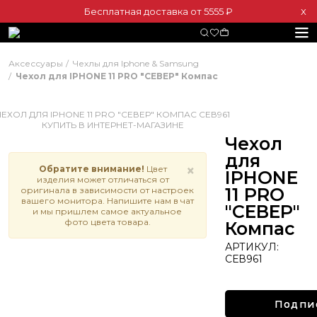
Бесплатная доставка от 5555 ₽
Х
Аксессуары
Чехлы для Iphone & Samsung
Чехол для IPHONE 11 PRO "СЕВЕР" Компас
Чехол
для
×
Обратите внимание!
Цвет
IPHONE
изделия может отличаться от
11 PRO
оригинала в зависимости от настроек
вашего монитора. Напишите нам в чат
"СЕВЕР"
и мы пришлем самое актуальное
фото цвета товара.
Компас
АРТИКУЛ:
СЕВ961
Подпи