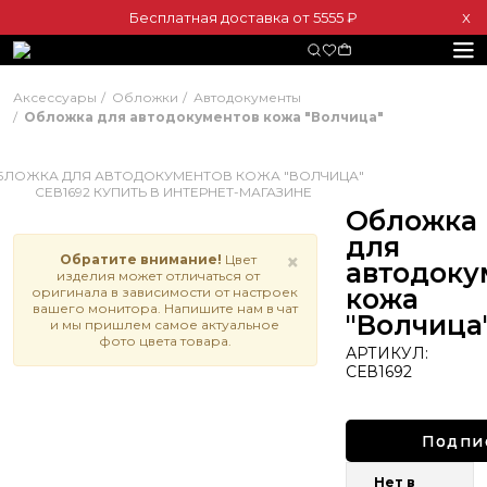
Бесплатная доставка от 5555 ₽
Х
Аксессуары
Обложки
Автодокументы
Обложка для автодокументов кожа "Волчица"
Обложка
для
×
Обратите внимание!
Цвет
автодоку
изделия может отличаться от
кожа
оригинала в зависимости от настроек
вашего монитора. Напишите нам в чат
"Волчица
и мы пришлем самое актуальное
фото цвета товара.
АРТИКУЛ:
СЕВ1692
Подпи
Нет в