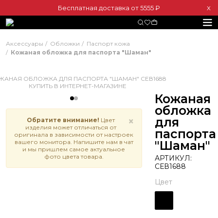
Бесплатная доставка от 5555 ₽
Х
Аксессуары
Обложки
Паспорт кожа
Кожаная обложка для паспорта "Шаман"
Кожаная
обложка
для
×
Обратите внимание!
Цвет
изделия может отличаться от
паспорта
оригинала в зависимости от настроек
вашего монитора. Напишите нам в чат
"Шаман"
и мы пришлем самое актуальное
фото цвета товара.
АРТИКУЛ:
СЕВ1688
Цвет