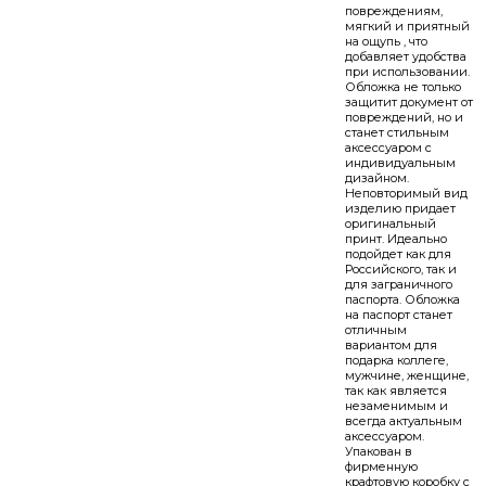
повреждениям,
мягкий и приятный
на ощупь , что
добавляет удобства
при использовании.
Обложка не только
защитит документ от
повреждений, но и
станет стильным
аксессуаром с
индивидуальным
дизайном.
Неповторимый вид
изделию придает
оригинальный
принт. Идеально
подойдет как для
Российского, так и
для заграничного
паспорта. Обложка
на паспорт станет
отличным
вариантом для
подарка коллеге,
мужчине, женщине,
так как является
незаменимым и
всегда актуальным
аксессуаром.
Упакован в
фирменную
крафтовую коробку с