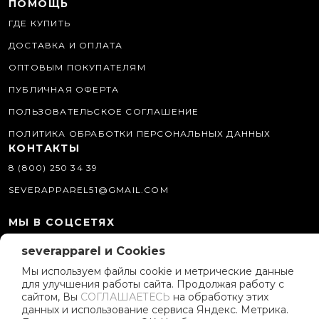
ПОМОЩЬ
ГДЕ КУПИТЬ
ДОСТАВКА И ОПЛАТА
ОПТОВЫМ ПОКУПАТЕЛЯМ
ПУБЛИЧНАЯ ОФЕРТА
ПОЛЬЗОВАТЕЛЬСКОЕ СОГЛАШЕНИЕ
ПОЛИТИКА ОБРАБОТКИ ПЕРСОНАЛЬНЫХ ДАННЫХ
КОНТАКТЫ
8 (800) 250 34 39
SEVERAPPAREL51@GMAIL.COM
МЫ В СОЦСЕТЯХ
О КОМПАНИИ
severapparel и Cookies
ИСТОРИЯ БРЕНДА
Мы используем файлы cookie и метрические данные
для улучшения работы сайта. Продолжая работу с
ПОЛИТИКА КОМПАНИИ
сайтом, Вы
СОГЛАШАЕТЕСЬ
на обработку этих
данных и использование сервиса Яндекс. Метрика.
РЕКЛАМНЫЕ МАТЕРИАЛЫ