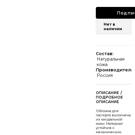
Подпи
Нет в
наличии
Состав:
Натуральная
кожа
Производитель:
Россия
/
Обложка для
паспорта выполнена
из натуральной
кожи. Материал
устойчив к
механическим