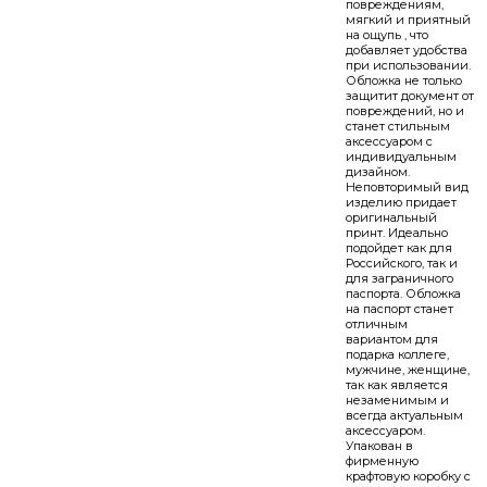
повреждениям,
мягкий и приятный
на ощупь , что
добавляет удобства
при использовании.
Обложка не только
защитит документ от
повреждений, но и
станет стильным
аксессуаром с
индивидуальным
дизайном.
Неповторимый вид
изделию придает
оригинальный
принт. Идеально
подойдет как для
Российского, так и
для заграничного
паспорта. Обложка
на паспорт станет
отличным
вариантом для
подарка коллеге,
мужчине, женщине,
так как является
незаменимым и
всегда актуальным
аксессуаром.
Упакован в
фирменную
крафтовую коробку с