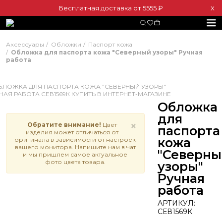
Бесплатная доставка от 5555 ₽
Х
Аксессуары
Обложки
Паспорт кожа
Обложка для паспорта кожа "Северный узоры" Ручная
работа
Обложка
для
×
Обратите внимание!
Цвет
паспорта
изделия может отличаться от
кожа
оригинала в зависимости от настроек
вашего монитора. Напишите нам в чат
"Северны
и мы пришлем самое актуальное
фото цвета товара.
узоры"
Ручная
работа
АРТИКУЛ:
СЕВ1569К