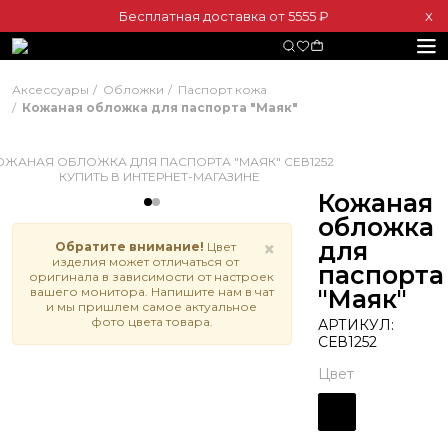
Бесплатная доставка от 5555 ₽
Х
Аксессуары
Обложки
Паспорт кожа
Кожаная обложка для паспорта "Маяк"
Кожаная
обложка
для
×
Обратите внимание!
Цвет
изделия может отличаться от
паспорта
оригинала в зависимости от настроек
вашего монитора. Напишите нам в чат
"Маяк"
и мы пришлем самое актуальное
фото цвета товара.
АРТИКУЛ:
СЕВ1252
Цвет