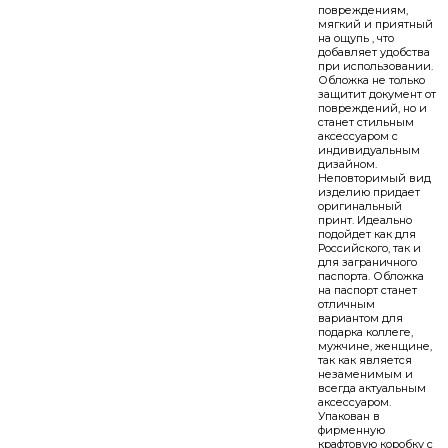
повреждениям,
мягкий и приятный
на ощупь , что
добавляет удобства
при использовании.
Обложка не только
защитит документ от
повреждений, но и
станет стильным
аксессуаром с
индивидуальным
дизайном.
Неповторимый вид
изделию придает
оригинальный
принт. Идеально
подойдет как для
Российского, так и
для заграничного
паспорта. Обложка
на паспорт станет
отличным
вариантом для
подарка коллеге,
мужчине, женщине,
так как является
незаменимым и
всегда актуальным
аксессуаром.
Упакован в
фирменную
крафтовую коробку с