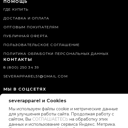
ПОМОЩЬ
ГДЕ КУПИТЬ
ДОСТАВКА И ОПЛАТА
ОПТОВЫМ ПОКУПАТЕЛЯМ
ПУБЛИЧНАЯ ОФЕРТА
ПОЛЬЗОВАТЕЛЬСКОЕ СОГЛАШЕНИЕ
ПОЛИТИКА ОБРАБОТКИ ПЕРСОНАЛЬНЫХ ДАННЫХ
КОНТАКТЫ
8 (800) 250 34 39
SEVERAPPAREL51@GMAIL.COM
МЫ В СОЦСЕТЯХ
О КОМПАНИИ
severapparel и Cookies
ИСТОРИЯ БРЕНДА
Мы используем файлы cookie и метрические данные
для улучшения работы сайта. Продолжая работу с
ПОЛИТИКА КОМПАНИИ
сайтом, Вы
СОГЛАШАЕТЕСЬ
на обработку этих
данных и использование сервиса Яндекс. Метрика.
РЕКЛАМНЫЕ МАТЕРИАЛЫ