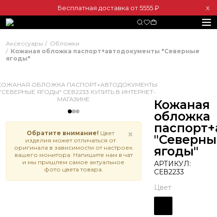
Бесплатная доставка от 5555 ₽
Х
Аксессуары
Обложки
Кожаная обложка паспорт+автодокументы "Северные
ягоды"
Кожаная
обложка
паспорт+
×
Обратите внимание!
Цвет
"Северны
изделия может отличаться от
оригинала в зависимости от настроек
ягоды"
вашего монитора. Напишите нам в чат
и мы пришлем самое актуальное
АРТИКУЛ:
фото цвета товара.
СЕВ2233
Цвет