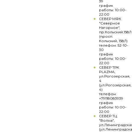
39
график
работы: 10:00-
22:00
СЕВЕР МФК
"Северное
Нагорное",
пр.Кольский,158/1
(просп.
Кольский, 158/1)
телефон: 52-10-
30
график
работы: 10:00-
22:00
СЕВЕР ТРК
PLAZMA,
ул.Рогозерская,
4
(ул.Рогозерская,
4)
телефон:
+79118083939
график
работы: 10:00-
22:00
СЕВЕР ТЦ
"Волна",
ул.Ленинградска
(ул.Ленинградска