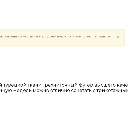
×
ала в зависимости от настроек вашего монитора. Напишите
й турецкой ткани трехниточный футер высшего качес
Данную модель можно отлично сочетать с трикотажн