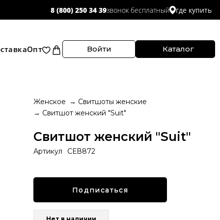
звонок бесплатный
8 (800) 250 34 39
где купить
ставка
Опт
Войти
Каталог
Женское
Свитшоты женские
Свитшот женский "Suit"
Свитшот женский "Suit"
Артикул
СЕВ872
Подписаться
Нет в наличии