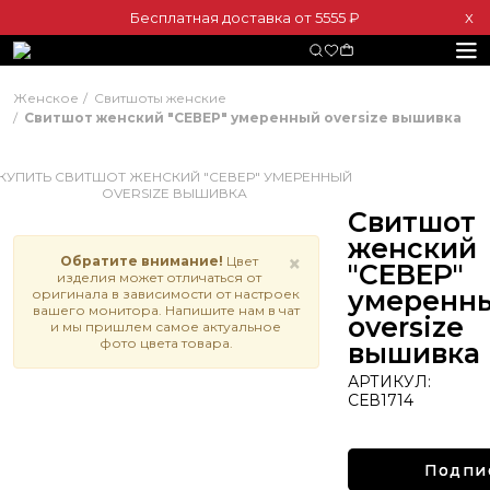
Бесплатная доставка от 5555 ₽
Х
Женское
Свитшоты женские
Свитшот женский "СЕВЕР" умеренный oversize вышивка
Свитшот
женский
×
Обратите внимание!
Цвет
"СЕВЕР"
изделия может отличаться от
умеренн
оригинала в зависимости от настроек
вашего монитора. Напишите нам в чат
oversize
и мы пришлем самое актуальное
фото цвета товара.
вышивка
АРТИКУЛ:
СЕВ1714
Подпи