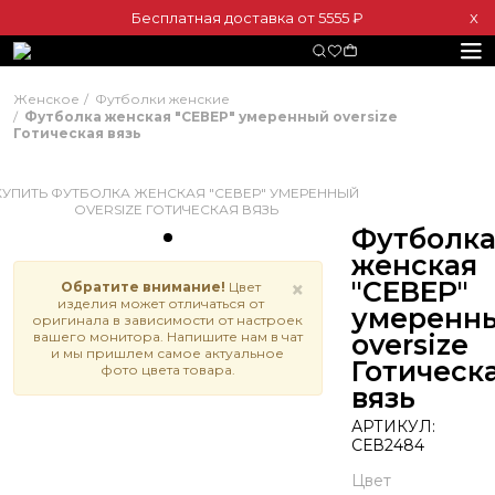
Бесплатная доставка от 5555 ₽
Х
Женское
Футболки женские
Футболка женская "СЕВЕР" умеренный oversize
Готическая вязь
Футболк
женская
"СЕВЕР"
×
Обратите внимание!
Цвет
изделия может отличаться от
умеренн
оригинала в зависимости от настроек
вашего монитора. Напишите нам в чат
oversize
и мы пришлем самое актуальное
Готическ
фото цвета товара.
вязь
АРТИКУЛ:
СЕВ2484
Цвет