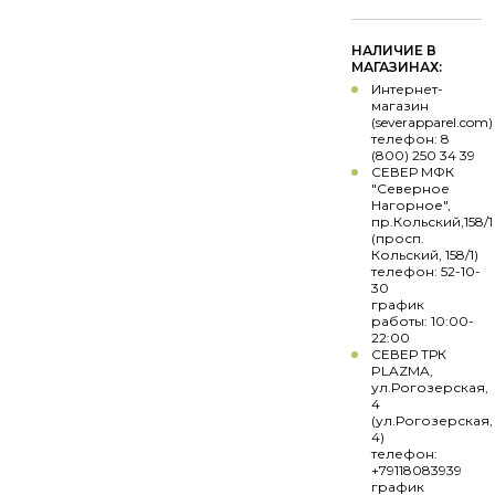
НАЛИЧИЕ В
МАГАЗИНАХ:
Интернет-
магазин
(severapparel.com)
телефон: 8
(800) 250 34 39
СЕВЕР МФК
"Северное
Нагорное",
пр.Кольский,158/1
(просп.
Кольский, 158/1)
телефон: 52-10-
30
график
работы: 10:00-
22:00
СЕВЕР ТРК
PLAZMA,
ул.Рогозерская,
4
(ул.Рогозерская,
4)
телефон:
+79118083939
график