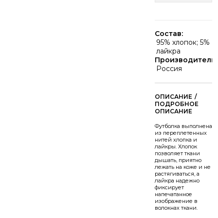
Состав:
95% хлопок; 5%
лайкра
Производитель:
Россия
/
Футболка выполнена
из переплетенных
нитей хлопка и
лайкры. Хлопок
позволяет ткани
дышать, приятно
лежать на коже и не
растягиваться, а
лайкра надежно
фиксирует
напечатанное
изображение в
волокнах ткани.