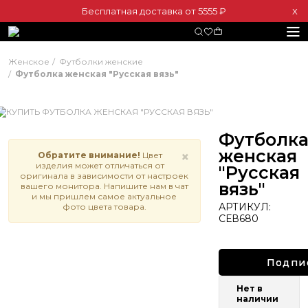
Бесплатная доставка от 5555 ₽
Х
Женское
Футболки женские
Футболка женская "Русская вязь"
Футболк
женская
×
Обратите внимание!
Цвет
изделия может отличаться от
"Русская
оригинала в зависимости от настроек
вязь"
вашего монитора. Напишите нам в чат
и мы пришлем самое актуальное
АРТИКУЛ:
фото цвета товара.
СЕВ680
Подпи
Нет в
наличии