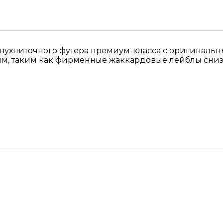
о двухниточного футера премиум-класса c оригинал
м, таким как фирменные жаккардовые лейблы снизу