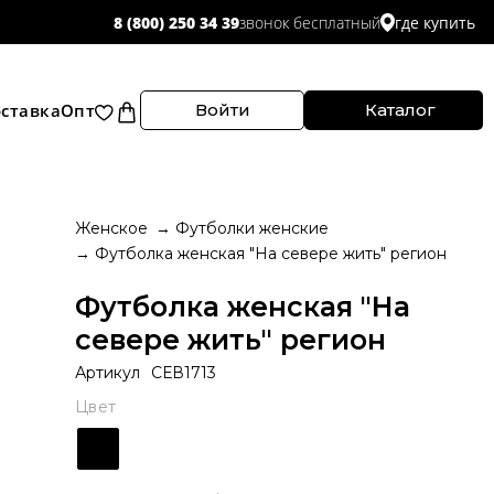
звонок бесплатный
8 (800) 250 34 39
где купить
ставка
Опт
Войти
Каталог
Женское
Футболки женские
Футболка женская "На севере жить" регион
Футболка женская "На
севере жить" регион
Артикул
СЕВ1713
Цвет