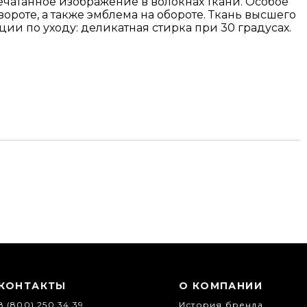
печатанное изображение в волокнах ткани. Особое
роте, а также эмблема на обороте. Ткань высшего
ции по уходу: деликатная стирка при 30 градусах.
КОНТАКТЫ
О КОМПАНИИ
8 (800) 250 34 39
История бренда