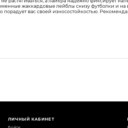
и не растягиваться, а лайкра надежно фиксирует на
менные жаккардовые лейблы снизу футболки и на во
но порадует вас своей износостойкостью. Рекоменда
ЛИЧНЫЙ КАБИНЕТ
Войти