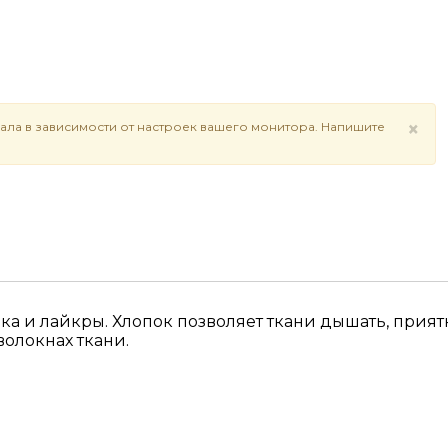
×
ала в зависимости от настроек вашего монитора. Напишите
 и лайкры. Хлопок позволяет ткани дышать, приятно
олокнах ткани.