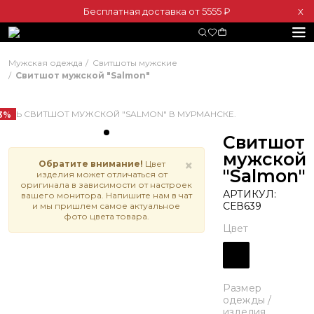
Бесплатная доставка от 5555 ₽
Х
Мужская одежда
Свитшоты мужские
Свитшот мужской "Salmon"
3%
Свитшот
мужской
×
Обратите внимание!
Цвет
"Salmon"
изделия может отличаться от
оригинала в зависимости от настроек
АРТИКУЛ:
вашего монитора. Напишите нам в чат
СЕВ639
и мы пришлем самое актуальное
фото цвета товара.
Цвет
Размер
одежды /
изделия