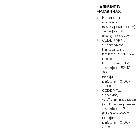
НАЛИЧИЕ В
МАГАЗИНАХ:
Интернет-
магазин
(severapparel.com)
телефон: 8
(800) 250 34 39
СЕВЕР МФК
"Северное
Нагорное",
пр.Кольский,158/1
(просп.
Кольский, 158/1)
телефон: 52-10-
30
график
работы: 10:00-
22:00
СЕВЕР ТЦ
"Волна",
ул.Ленинградска
(ул.Ленинградска
телефон: +7
(8152) 45-45-70
график
работы: 10:00-
21:00