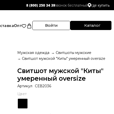
звонок бесплатный
8 (800) 250 34 39
где купить
ставка
Опт
Войти
Каталог
Мужская одежда
Свитшоты мужские
Свитшот мужской "Киты" умеренный oversize
Свитшот мужской "Киты"
умеренный oversize
Артикул
СЕВ2036
Цвет