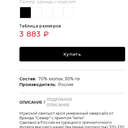
Размер одежды / изделия
Таблица размеров
3 883 ₽
Купить
Состав:
70% хлопок; 30% пэ
Производитель:
Россия
/
Мужской свитшот кроя умеренный оверсайз от
бренда "Север" с принтом "киты".
Сделано в России из турецкого трехниточного
футера высшего качества пенье плотностью 320-330