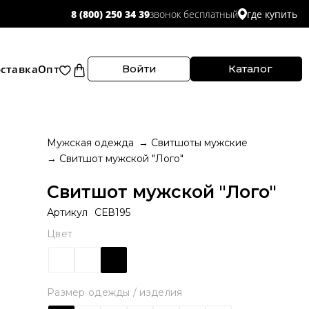
звонок бесплатный
8 (800) 250 34 39
где купить
ставка
Опт
Войти
Каталог
Мужская одежда
Свитшоты мужские
Свитшот мужской "Лого"
Свитшот мужской "Лого"
Артикул
СЕВ195
Цвет
Размер одежды / изделия