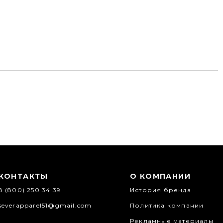
КОНТАКТЫ
О КОМПАНИИ
8 (800) 250 34 39
История бренда
severapparel51@gmail.com
Политика компании
Рекламные материалы