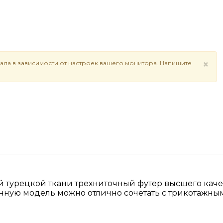
×
ала в зависимости от настроек вашего монитора. Напишите
й турецкой ткани трехниточный футер высшего качес
Данную модель можно отлично сочетать с трикотажн