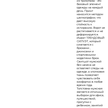
из трикотажа - это
базовый элемент
одежды на каждый
день. Принт
наносится методом
шелкографии, что
дает высокую
стойкость к
истиранию. Ворот не
растягивается и не
деформируется.
Имеет ТРЕНДОВЫЙ
СИЛУЭТ, который
сочетается с
брюками ,
джинсами и
спортивными
моделями брюк.
Свитшот мужской
без начеса не
оставляет следы на
одежде, а хлопковая
ткань позволяет
чувствовать себя
комфортно в любое
время года.
Толстовка мужская
является отличный
выбором для офиса,
путешествий,
прогулки с
ребенком, занятий