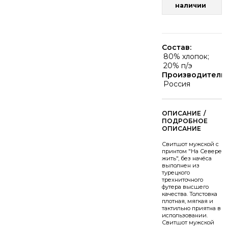
наличии
Состав:
80% хлопок;
20% п/э
Производитель:
Россия
/
Свитшот мужской с
принтом "На Севере
жить", без начёса
выполнен из
турецкого
трехниточного
футера высшего
качества. Толстовка
плотная, мягкая и
тактильно приятна в
использовании.
Свитшот мужской