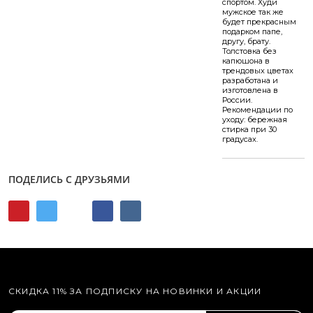
спортом. Худи
мужское так же
будет прекрасным
подарком папе,
другу, брату.
Толстовка без
капюшона в
трендовых цветах
разработана и
изготовлена в
России.
Рекомендации по
уходу: бережная
стирка при 30
градусах.
ПОДЕЛИСЬ С ДРУЗЬЯМИ
СКИДКА 11% ЗА ПОДПИСКУ НА НОВИНКИ И АКЦИИ