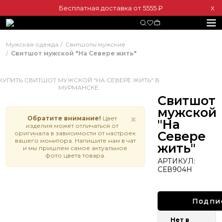
Бесплатная доставка от 5555 ₽
Х
Мужская одежда
Свитшоты мужские
Свитшот мужской "На Севере жить"
Свитшот
мужской
×
Обратите внимание!
Цвет
"На
изделия может отличаться от
Севере
оригинала в зависимости от настроек
вашего монитора. Напишите нам в чат
жить"
и мы пришлем самое актуальное
фото цвета товара.
АРТИКУЛ:
СЕВ904Н
Подпи
Нет в