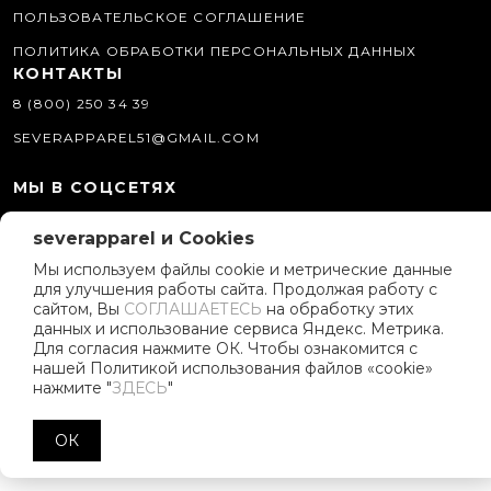
ПОЛЬЗОВАТЕЛЬСКОЕ СОГЛАШЕНИЕ
ПОЛИТИКА ОБРАБОТКИ ПЕРСОНАЛЬНЫХ ДАННЫХ
КОНТАКТЫ
8 (800) 250 34 39
SEVERAPPAREL51@GMAIL.COM
МЫ В СОЦСЕТЯХ
О КОМПАНИИ
severapparel и Cookies
ИСТОРИЯ БРЕНДА
Мы используем файлы cookie и метрические данные
для улучшения работы сайта. Продолжая работу с
ПОЛИТИКА КОМПАНИИ
сайтом, Вы
СОГЛАШАЕТЕСЬ
на обработку этих
данных и использование сервиса Яндекс. Метрика.
РЕКЛАМНЫЕ МАТЕРИАЛЫ
Для согласия нажмите ОК. Чтобы ознакомится с
ПРОГРАММА ЛОЯЛЬНОСТИ
нашей Политикой использования файлов «cookie»
нажмите "
ЗДЕСЬ
"
ОК