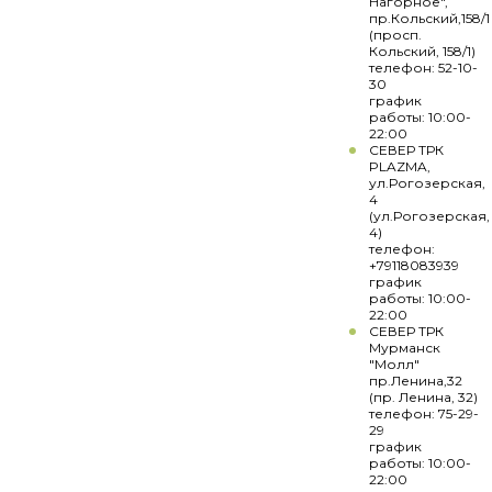
Нагорное",
пр.Кольский,158/1
(просп.
Кольский, 158/1)
телефон: 52-10-
30
график
работы: 10:00-
22:00
СЕВЕР ТРК
PLAZMA,
ул.Рогозерская,
4
(ул.Рогозерская,
4)
телефон:
+79118083939
график
работы: 10:00-
22:00
СЕВЕР ТРК
Мурманск
"Молл"
пр.Ленина,32
(пр. Ленина, 32)
телефон: 75-29-
29
график
работы: 10:00-
22:00