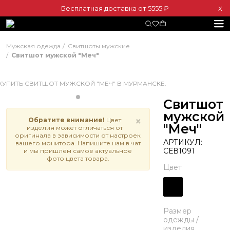
Бесплатная доставка от 5555 ₽
Х
Мужская одежда
Свитшоты мужские
Свитшот мужской "Меч"
Свитшот
мужской
×
Обратите внимание!
Цвет
"Меч"
изделия может отличаться от
оригинала в зависимости от настроек
АРТИКУЛ:
вашего монитора. Напишите нам в чат
СЕВ1091
и мы пришлем самое актуальное
фото цвета товара.
Цвет
Размер
одежды /
изделия