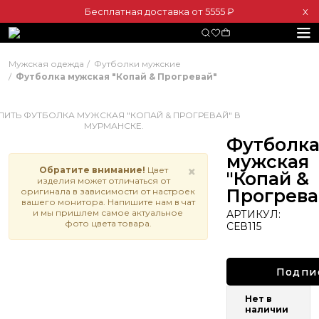
Бесплатная доставка от 5555 ₽
Х
Мужская одежда
Футболки мужские
Футболка мужская "Копай & Прогревай"
Футболк
мужская
×
Обратите внимание!
Цвет
"Копай &
изделия может отличаться от
Прогрева
оригинала в зависимости от настроек
вашего монитора. Напишите нам в чат
и мы пришлем самое актуальное
АРТИКУЛ:
фото цвета товара.
СЕВ115
Подпи
Нет в
наличии