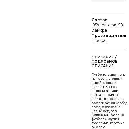
Состав:
95% хлопок; 5%
лайкра
Производитель:
Россия
/
Футболка выполнена
из переплетенных
нитей хлопка и
лайкры. Хлопок
позволяет ткани
дышать, приятно
лежать на коже и не
растягиваться.Свобод
посадка оверсайз −
новый силуэт в
коллекции базовых
футболок.Круглая
горловина, короткие
рукава с