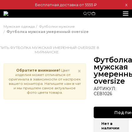
Бесплатная доставка от 5555 ₽
Х
Мужская одежда
Футболки мужские
Футболка мужская умеренный oversize
Футболк
мужская
×
Обратите внимание!
Цвет
умеренн
изделия может отличаться от
oversize
оригинала в зависимости от настроек
вашего монитора. Напишите нам в чат
и мы пришлем самое актуальное
АРТИКУЛ:
фото цвета товара.
СЕВ1026
Подпи
Нет в
наличии