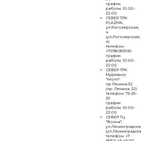
график
работы: 10:00-
22:00
СЕВЕР ТРК
PLAZMA,
ул.Рогозерская,
4
(ул.Рогозерская,
4)
телефон:
+79118083939
график
работы: 10:00-
22:00
СЕВЕР ТРК
Мурманск
"Молл"
пр.Ленина,32
(пр. Ленина, 32)
телефон: 75-29-
29
график
работы: 10:00-
22:00
СЕВЕР ТЦ
"Волна",
ул.Ленинградска
(ул.Ленинградска
телефон: +7
(8152) 45-45-70