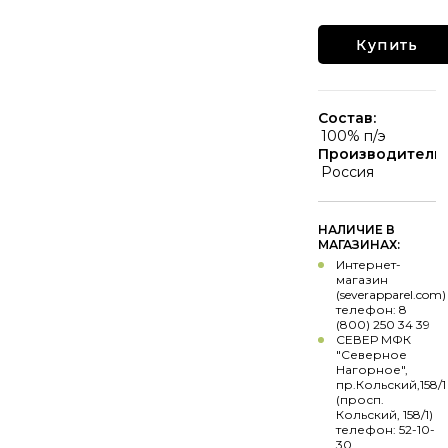
Купить
Состав:
100% п/э
Производитель:
Россия
НАЛИЧИЕ В
МАГАЗИНАХ:
Интернет-
магазин
(severapparel.com)
телефон: 8
(800) 250 34 39
СЕВЕР МФК
"Северное
Нагорное",
пр.Кольский,158/1
(просп.
Кольский, 158/1)
телефон: 52-10-
30