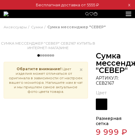
Бесплатная доставка от 5555 ₽
Х
Аксессуары
Сумки
Сумка мессенджер "СЕВЕР"
Сумка
мессенд
"СЕВЕР"
×
Обратите внимание!
Цвет
изделия может отличаться от
АРТИКУЛ:
оригинала в зависимости от настроек
вашего монитора. Напишите нам в чат
СЕВ2167
и мы пришлем самое актуальное
фото цвета товара.
Цвет
Размерная
сетка
9 999 ₽