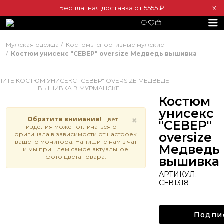
Бесплатная доставка от 5555 ₽
Х
Мужская одежда
Костюмы спортивные мужские
Костюм унисекс "СЕВЕР" oversize Медведь вышивка
Костюм
унисекс
×
Обратите внимание!
Цвет
"СЕВЕР"
изделия может отличаться от
oversize
оригинала в зависимости от настроек
вашего монитора. Напишите нам в чат
Медведь
и мы пришлем самое актуальное
фото цвета товара.
вышивка
АРТИКУЛ:
СЕВ1318
Подпи