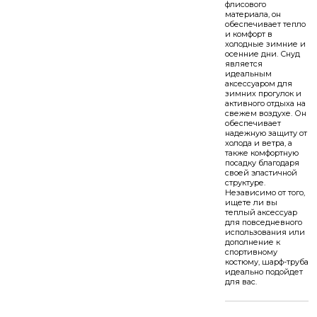
флисового
материала, он
обеспечивает тепло
и комфорт в
холодные зимние и
осенние дни. Снуд
является
идеальным
аксессуаром для
зимних прогулок и
активного отдыха на
свежем воздухе. Он
обеспечивает
надежную защиту от
холода и ветра, а
также комфортную
посадку благодаря
своей эластичной
структуре.
Независимо от того,
ищете ли вы
теплый аксессуар
для повседневного
использования или
дополнение к
спортивному
костюму, шарф-труба
идеально подойдет
для вас.