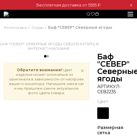
Бесплатная доставка от 5555 ₽
Х
Аксессуары
Снуды
Баф "СЕВЕР" Северные ягоды
Баф
"СЕВЕР"
Северны
×
Обратите внимание!
Цвет
изделия может отличаться от
ягоды
оригинала в зависимости от настроек
вашего монитора. Напишите нам в чат
АРТИКУЛ:
и мы пришлем самое актуальное
СЕВ2235
фото цвета товара.
Цвет
Размерная
сетка