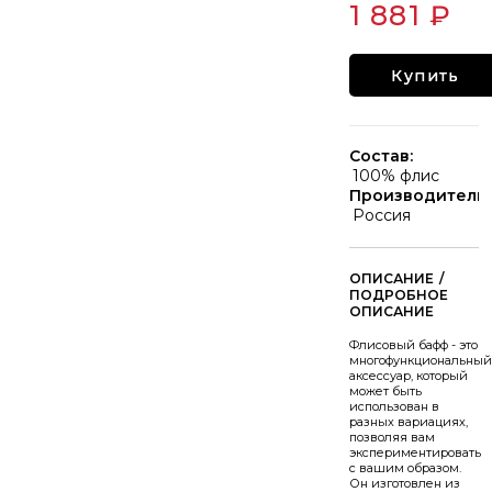
1 881 ₽
Купить
Состав:
100% флис
Производитель:
Россия
/
Флисовый бафф - это
многофункциональный
аксессуар, который
может быть
использован в
разных вариациях,
позволяя вам
экспериментировать
с вашим образом.
Он изготовлен из