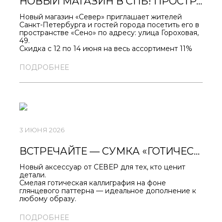
НОВЫЙ МАГАЗИН В СПБ! ПРОСТРАНСТВО SENO.
Новый магазин «Север» приглашает жителей
Санкт-Петербурга и гостей города посетить его в
пространстве «Сено» по адресу: улица Гороховая,
49.
Скидка с 12 по 14 июня на весь ассортимент 11%
включая новинки!
ПОДРОБНЕЕ
3 ИЮНЯ 2026
ВСТРЕЧАЙТЕ — СУМКА «ГОТИЧЕСКАЯ ВЯЗЬ».
Новый аксессуар от СЕВЕР для тех, кто ценит
детали.
Смелая готическая каллиграфия на фоне
глянцевого паттерна — идеальное дополнение к
любому образу.
Ваши главные вещи всегда будут под рукой.
HTTPS://SEVERAPPAREL.COM/SHOP/301/80447/
ПОДРОБНЕЕ