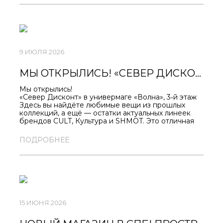
SEVERAPPAREL.COM/SHOP/309/
9 ИЮЛЯ 2026
МЫ ОТКРЫЛИСЬ! «СЕВЕР ДИСКОНТ» В УНИВЕРМАГЕ «ВОЛНА», 3‑Й ЭТАЖ
Мы открылись!
«Север Дисконт» в универмаге «Волна», 3‑й этаж
Здесь вы найдёте любимые вещи из прошлых
коллекций, а ещё — остатки актуальных линеек
брендов CULT, Культура и SHMOT. Это отличная
возможность пополнить гардероб стильными
вещами, которые сложно встретить в обычных
ПОДРОБНЕЕ
магазинах.
Скидки на всё — от 22 до 77 %! Такая модель
продаж позволяет нам предлагать товары по
привлекательным ценам — не упустите свой шанс!
Приходите, выбирайте и создавайте
неповторимые образы!
Ждём вас в универмаге «Волна», новая точка
«Север Дисконт», 3 этаж.
15 ИЮНЯ 2026