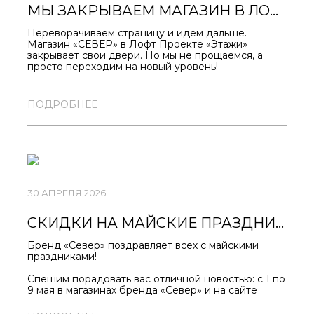
МЫ ЗАКРЫВАЕМ МАГАЗИН В ЛОФТ ПРОЕКТЕ «ЭТАЖИ». СЛЕДУЮЩАЯ ОСТАНОВКА — ПРОСТРАНСТВО «СЕНО»!
Переворачиваем страницу и идем дальше.
Магазин «СЕВЕР» в Лофт Проекте «Этажи»
закрывает свои двери. Но мы не прощаемся, а
просто переходим на новый уровень!
Уже совсем скоро мы откроем новый, классный
магазин в стильном пространстве «Сено».
ПОДРОБНЕЕ
Запоминайте наш будущий адрес: Санкт-
Петербург, ул. Гороховая, 47-49.
Вовсю готовимся к открытию. Следите за
новостями — скоро объявим дату!
30 АПРЕЛЯ 2026
СКИДКИ НА МАЙСКИЕ ПРАЗДНИКИ ОТ 11% НА ВЕСЬ АССОРТИМЕНТ!
Бренд «Север» поздравляет всех с майскими
праздниками!
Спешим порадовать вас отличной новостью: с 1 по
9 мая в магазинах бренда «Север» и на сайте
SEVERAPPAREL.COM
действуют скидки на весь
ассортимент — включая новинки!