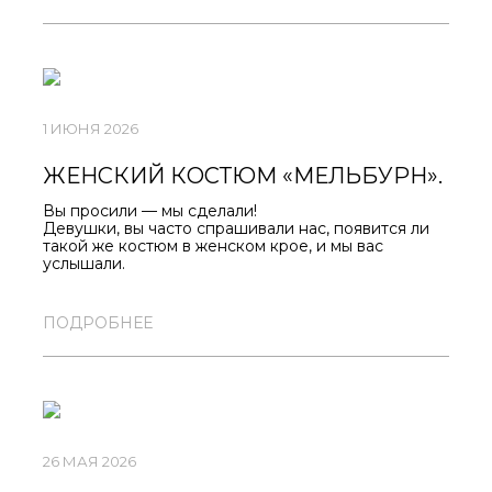
1 ИЮНЯ 2026
ЖЕНСКИЙ КОСТЮМ «МЕЛЬБУРН».
Вы просили — мы сделали!
Девушки, вы часто спрашивали нас, появится ли
такой же костюм в женском крое, и мы вас
услышали.
Во всех магазинах «Север» классная новинка —
женский костюм «Мельбурн».
ПОДРОБНЕЕ
Чтобы вам было максимально удобно подбирать
размер и собирать образы, мы разделили его на
два артикула:
ОЛИМПИЙКУ
и
БРЮКИ
.
Первая партия лимитирована, поэтому советуем
быть наготове.
Следите за обновлениями, чтобы не пропустить
старт продаж и успеть забрать свой размер!
26 МАЯ 2026