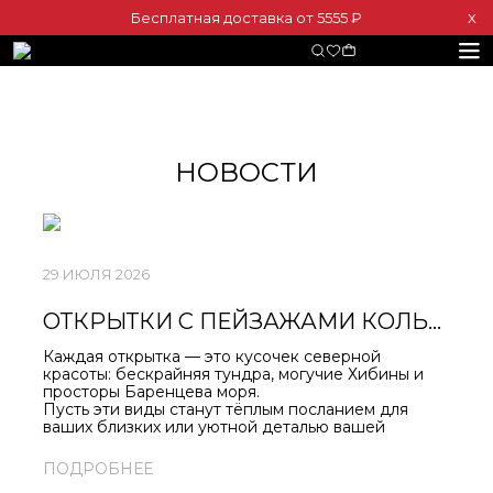
Бесплатная доставка от 5555 ₽
Х
НОВОСТИ
29 ИЮЛЯ 2026
ОТКРЫТКИ С ПЕЙЗАЖАМИ КОЛЬСКОГО ЗАПОЛЯРЬЯ!
Каждая открытка — это кусочек северной
красоты: бескрайняя тундра, могучие Хибины и
просторы Баренцева моря.
Пусть эти виды станут тёплым посланием для
ваших близких или уютной деталью вашей
коллекции.
Заказывайте на нашем сайте или ищите в
ПОДРОБНЕЕ
магазинах «Север».