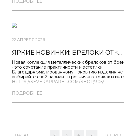
ПОДРОБНЕЕ
Что вас ждёт:
- скидки от 11% до 55%;
- актуальные модели для весеннего гардероба;
- стильные аксессуары с северным характером.
Не упустите шанс обновить образ по выгодной
цене!
22 АПРЕЛЯ 2026
ЯРКИЕ НОВИНКИ: БРЕЛОКИ ОТ «СЕВЕРА» УЖЕ В ПРОДАЖЕ!
Новая коллекция металлических брелоков от бренда «
- это сочетание практичности и эстетики.
Благодаря эмалированному покрытию изделия не выцвет
выбирайте свой вариант в розничных точках и интернет
HTTPS://SEVERAPPAREL.COM/SHOP/305/
ПОДРОБНЕЕ
НАЗАД
1
2
3
4
31
ВПЕРЕД