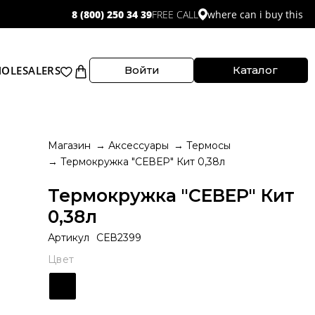
FREE CALL
8 (800) 250 34 39
where can i buy this
OLESALERS
Войти
Каталог
Магазин
Аксессуары
Термосы
Термокружка "СЕВЕР" Кит 0,38л
Термокружка "СЕВЕР" Кит
0,38л
Артикул
СЕВ2399
Цвет