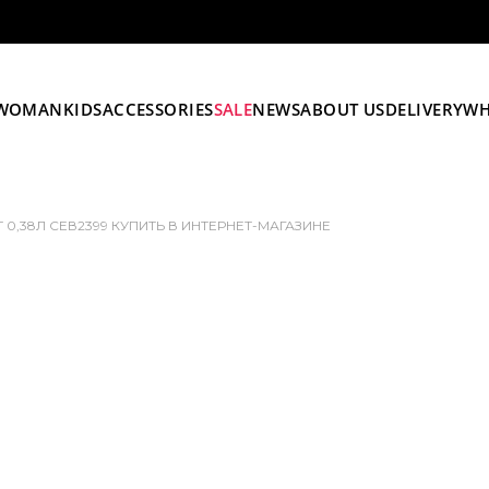
WOMAN
KIDS
ACCESSORIES
SALE
NEWS
ABOUT US
DELIVERY
WH