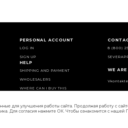
PERSONAL ACCOUNT
CONTA
LOG IN
8 (800) 2
SIGN UP
SEVERAP
HELP
WE ARE
SHIPPING AND PAYMENT
WHOLESALERS
Vkontakte
WHERE CAN I BUY THIS
нные для улучшения работы сайта. Продолжая работу с сай
ика. Для согласия нажмите ОК. Чтобы ознакомится с нашей 