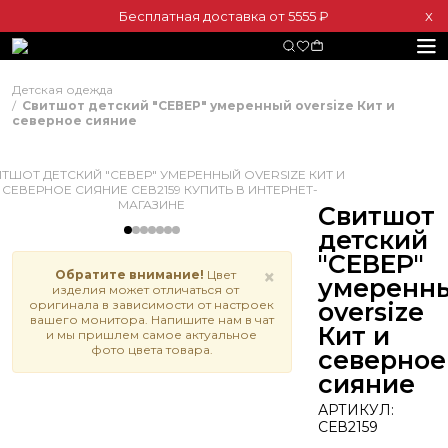
Бесплатная доставка от 5555 ₽
Х
Детская одежда
Свитшот детский "СЕВЕР" умеренный oversize Кит и
северное сияние
Свитшот
детский
"СЕВЕР"
×
Обратите внимание!
Цвет
умеренн
изделия может отличаться от
оригинала в зависимости от настроек
oversize
вашего монитора. Напишите нам в чат
Кит и
и мы пришлем самое актуальное
фото цвета товара.
северное
сияние
АРТИКУЛ:
СЕВ2159