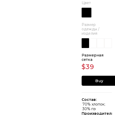
Цвет
Размер
одежды /
изделия
Размерная
сетка
$39
Buy
Состав:
70% хлопок;
30% пэ
Производитель: